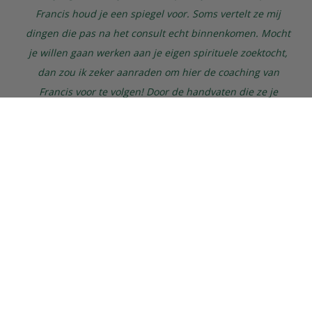
Francis houd je een spiegel voor. Soms vertelt ze mij
dingen die pas na het consult echt binnenkomen. Mocht
je willen gaan werken aan je eigen spirituele zoektocht,
dan zou ik zeker aanraden om hier de coaching van
Francis voor te volgen! Door de handvaten die ze je
biedt, ga je sneller en zekerder door je proces heen.
Daarnaast is het prettig om te weten dat er iemand is
die begrijpt waar je doorheen gaat. Hierdoor krijg ik
meer vertrouwen in mezelf.”
Charlotte
Mijn ervaringen in de praktijk van Francis zijn heel
positief! Ik kom hier zeer regelmatig als ik merk dat ik