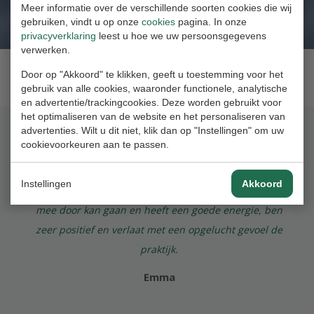
Meer informatie over de verschillende soorten cookies die wij
gebruiken, vindt u op onze
cookies
pagina. In onze
privacyverklaring
leest u hoe we uw persoonsgegevens
verwerken.
Door op "Akkoord" te klikken, geeft u toestemming voor het
Schrijf ook een review
gebruik van alle cookies, waaronder functionele, analytische
en advertentie/trackingcookies. Deze worden gebruikt voor
het optimaliseren van de website en het personaliseren van
advertenties. Wilt u dit niet, klik dan op "Instellingen" om uw
cookievoorkeuren aan te passen.
Francis heeft mij heel erg geholpen om dingen beter te
kunnen begrijpen en ze snapt precies wat je bedoelt, er
Instellingen
Akkoord
wordt naar je geluisterd, geeft je handvatten waar je
mee door kan gaan en heeft een goede energie, ben
zeer positief en verlaat met een opgelucht gevoel de
praktijk.
Emma